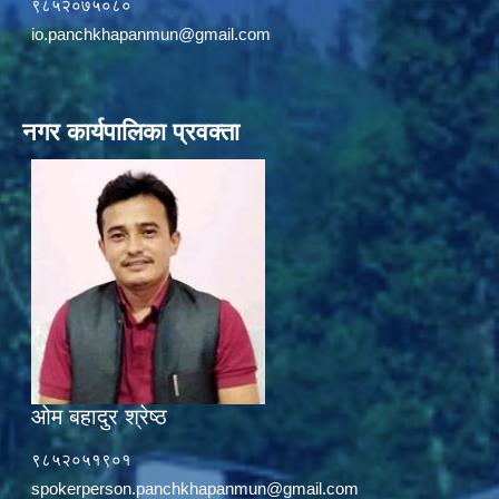
९८५२०७५०८०
io.panchkhapanmun@gmail.com
नगर कार्यपालिका प्रवक्ता
ओम बहादुर श्रेष्ठ
९८५२०५१९०१
spokerperson.panchkhapanmun@gmail.com