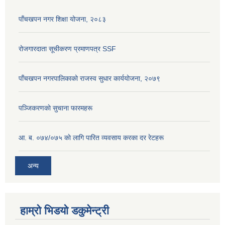
पाँचखपन नगर शिक्षा योजना, २०८३
रोजगारदाता सूचीकरण प्रमाणपत्र SSF
पाँचखपन नगरपालिकाको राजस्व सुधार कार्ययोजना, २०७९
पञ्जिकरणकाे सुचाना फारमहरू
आ. ब. ०७४/०७५ काे लागि पारित व्यवसाय करका दर रेटहरू
अन्य
हाम्रो भिडयो डकुमेन्ट्री