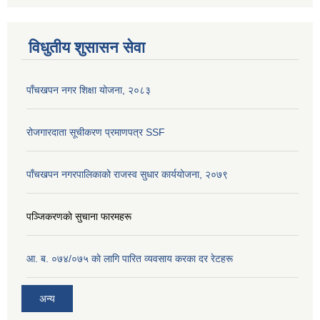
विधुतीय शुसासन सेवा
पाँचखपन नगर शिक्षा योजना, २०८३
रोजगारदाता सूचीकरण प्रमाणपत्र SSF
पाँचखपन नगरपालिकाको राजस्व सुधार कार्ययोजना, २०७९
पञ्जिकरणकाे सुचाना फारमहरू
आ. ब. ०७४/०७५ काे लागि पारित व्यवसाय करका दर रेटहरू
अन्य