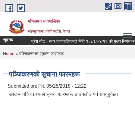
Skip to main content
पाँचखपन नगरपालिका
सङ्खु‍वासभा, कोशी प्रदेश, नेपाल
सूचनाः
प्रेश नोट - नगर कार्यपालिकाको मिति २०८३/०४/१२ को मुख्य निर्णयहरु ।
You are here
Home
» पञ्जिकरणकाे सुचाना फारमहरू
पञ्जिकरणकाे सुचाना फारमहरू
Submitted on:
Fri, 05/25/2018 - 12:22
उपलब्ध पञ्जिकरणकाे सुचना फारमहरू डाउनलाेड गर्न सक्नुहुनेछ।