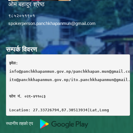
ओम बहादुर श्रेष्ठ
९८५२०५१९०१
spokerperson.panchkhapanmun@gmail.com
सम्पर्क विवरण
इमेल: 
info@panchkhapanmun.gov.np/panchkhapan.mun@gmail.com
ito@panchkhapanmun.gov.np/ito.panchkhapanmun@gmail.c
फाेन नं. ०२९-४११०८३
Location: 27.33726794,87.30513934|Lat,Long
स्थानीय तहको एप