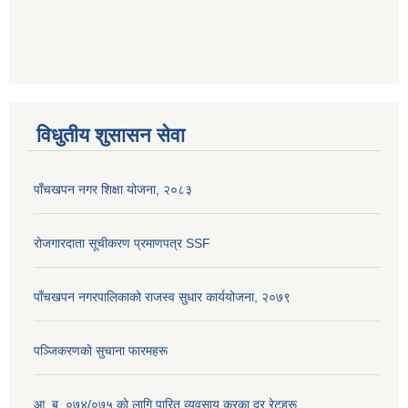
विधुतीय शुसासन सेवा
पाँचखपन नगर शिक्षा योजना, २०८३
रोजगारदाता सूचीकरण प्रमाणपत्र SSF
पाँचखपन नगरपालिकाको राजस्व सुधार कार्ययोजना, २०७९
पञ्जिकरणकाे सुचाना फारमहरू
आ. ब. ०७४/०७५ काे लागि पारित व्यवसाय करका दर रेटहरू