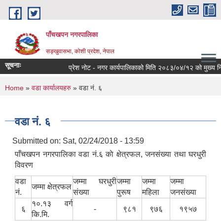
Skip to main content
पाँचखपन नगरपालिका
सङ्खु‍वासभा, कोशी प्रदेश, नेपाल
सूचनाः
प्रेश नोट - नगर कार्यपालिकाको मिति २०८३/०४/१२ को मुख्य निर्णय
You are here
Home
»
वडा कार्यालयहरु
» वडा नं. ६
वडा नं. ६
Submitted on:
Sat, 02/24/2018 - 13:59
पाँचखपन नगरपालिका वडा नं.६ काे क्षेत्रफल, जनसंख्या तथा घरधुरी
विवरण
वडा
जम्मा घरधुरी
जम्मा
जम्मा
जम्मा
जम्मा क्षेत्रफल
नं.
संख्या
पुरूष
महिला
जनसंख्या
१०.१३ वर्ग
६
-
९८१
९७६
१९५७
कि.मि.