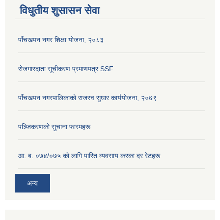
विधुतीय शुसासन सेवा
पाँचखपन नगर शिक्षा योजना, २०८३
रोजगारदाता सूचीकरण प्रमाणपत्र SSF
पाँचखपन नगरपालिकाको राजस्व सुधार कार्ययोजना, २०७९
पञ्जिकरणकाे सुचाना फारमहरू
आ. ब. ०७४/०७५ काे लागि पारित व्यवसाय करका दर रेटहरू
अन्य