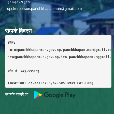
९८५२०५१९०१
spokerperson.panchkhapanmun@gmail.com
सम्पर्क विवरण
इमेल: 
info@panchkhapanmun.gov.np/panchkhapan.mun@gmail.com
ito@panchkhapanmun.gov.np/ito.panchkhapanmun@gmail.c
फाेन नं. ०२९-४११०८३
Location: 27.33726794,87.30513934|Lat,Long
स्थानीय तहको एप