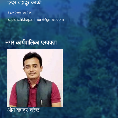
इन्द्र बहादुर कार्की
९८५२०७५०८०
io.panchkhapanmun@gmail.com
नगर कार्यपालिका प्रवक्ता
ओम बहादुर श्रेष्ठ