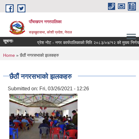
Skip to main content
पाँचखपन नगरपालिका
सङ्खु‍वासभा, कोशी प्रदेश, नेपाल
सूचनाः
प्रेश नोट - नगर कार्यपालिकाको मिति २०८३/०४/१२ को मुख्य निर्णयहरु ।
You are here
Home
» छैठौं नगरसभाको झलकहरु
छैठौं नगरसभाको झलकहरु
Submitted on:
Fri, 03/26/2021 - 12:26