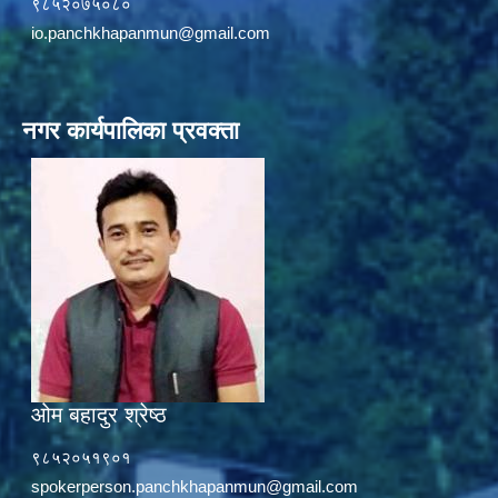
९८५२०७५०८०
io.panchkhapanmun@gmail.com
नगर कार्यपालिका प्रवक्ता
ओम बहादुर श्रेष्ठ
९८५२०५१९०१
spokerperson.panchkhapanmun@gmail.com