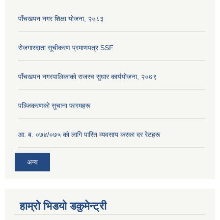
पाँचखपन नगर शिक्षा योजना, २०८३
रोजगारदाता सूचीकरण प्रमाणपत्र SSF
पाँचखपन नगरपालिकाको राजस्व सुधार कार्ययोजना, २०७९
पञ्जिकरणकाे सुचाना फारमहरू
आ. ब. ०७४/०७५ काे लागि पारित व्यवसाय करका दर रेटहरू
अन्य
हाम्रो भिडयो डकुमेन्ट्री