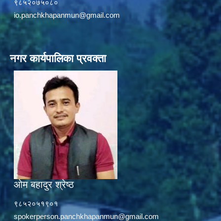
९८५२०७५०८०
io.panchkhapanmun@gmail.com
नगर कार्यपालिका प्रवक्ता
ओम बहादुर श्रेष्ठ
९८५२०५१९०१
spokerperson.panchkhapanmun@gmail.com