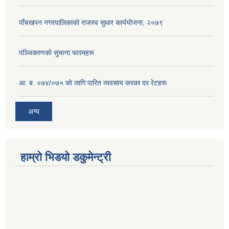
पाँचखपन नगरपालिकाको राजस्व सुधार कार्ययोजना, २०७९
पञ्जिकरणकाे सुचाना फारमहरू
आ. ब. ०७४/०७५ काे लागि पारित व्यवसाय करका दर रेटहरू
अन्य
हाम्रो भिडयो डकुमेन्ट्री