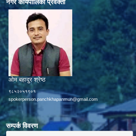
नगर कार्यपालिका प्रवक्ता
ओम बहादुर श्रेष्ठ
९८५२०५१९०१
spokerperson.panchkhapanmun@gmail.com
सम्पर्क विवरण