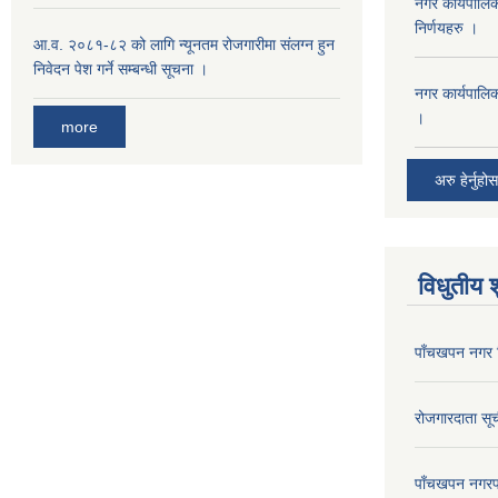
नगर कार्यपालि
निर्णयहरु ।
आ.व. २०८१-८२ को लागि न्यूनतम रोजगारीमा संलग्न हुन
निवेदन पेश गर्ने सम्बन्धी सूचना ।
नगर कार्यपालि
।
more
अरु हेर्नुहोस
विधुतीय 
पाँचखपन नगर 
रोजगारदाता स
पाँचखपन नगरपा