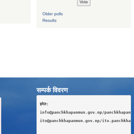
Older polls
Results
सम्पर्क विवरण
इमेल: 
info@panchkhapanmun.gov.np/panchkhapan.
ito@panchkhapanmun.gov.np/ito.panchkhap