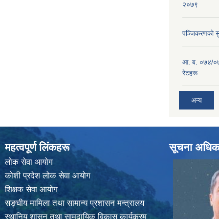
२०७९
पञ्जिकरणकाे स
आ. ब. ०७४/०७
रेटहरू
अन्य
महत्वपूर्ण लिंकहरू
सूचना अधिक
लाेक सेवा आयाेग
कोशी प्रदेश लोक सेवा आयोग
शिक्षक सेवा आयाेग
सङ्‍घीय मामिला तथा सामान्य प्रशासन मन्त्रालय
स्थानिय शासन तथा सामुदायिक विकास कार्यक्रम