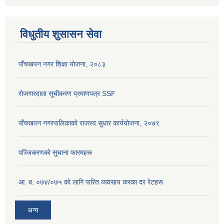
विधुतीय शुसासन सेवा
पाँचखपन नगर शिक्षा योजना, २०८३
रोजगारदाता सूचीकरण प्रमाणपत्र SSF
पाँचखपन नगरपालिकाको राजस्व सुधार कार्ययोजना, २०७९
पञ्जिकरणकाे सुचाना फारमहरू
आ. ब. ०७४/०७५ काे लागि पारित व्यवसाय करका दर रेटहरू
अन्य