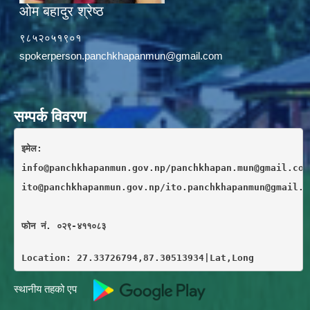
ओम बहादुर श्रेष्ठ
९८५२०५१९०१
spokerperson.panchkhapanmun@gmail.com
सम्पर्क विवरण
इमेल: 
info@panchkhapanmun.gov.np/panchkhapan.mun@gmail.com
ito@panchkhapanmun.gov.np/ito.panchkhapanmun@gmail.c
फाेन नं. ०२९-४११०८३
Location: 27.33726794,87.30513934|Lat,Long
स्थानीय तहको एप