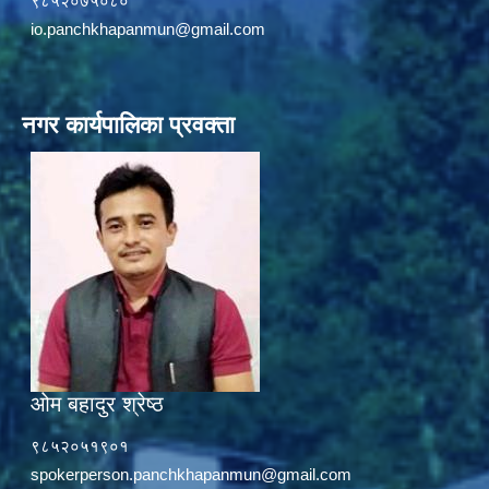
९८५२०७५०८०
io.panchkhapanmun@gmail.com
नगर कार्यपालिका प्रवक्ता
ओम बहादुर श्रेष्ठ
९८५२०५१९०१
spokerperson.panchkhapanmun@gmail.com