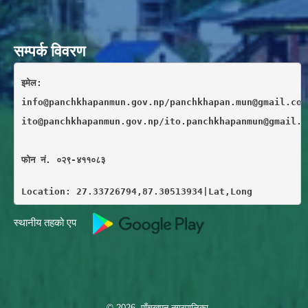
सम्पर्क विवरण
इमेल: 
info@panchkhapanmun.gov.np/panchkhapan.mun@gmail.com
ito@panchkhapanmun.gov.np/ito.panchkhapanmun@gmail.c
फाेन नं. ०२९-४११०८३
Location: 27.33726794,87.30513934|Lat,Long
स्थानीय तहको एप
© 2026 पाँचखपन नगरपालिका