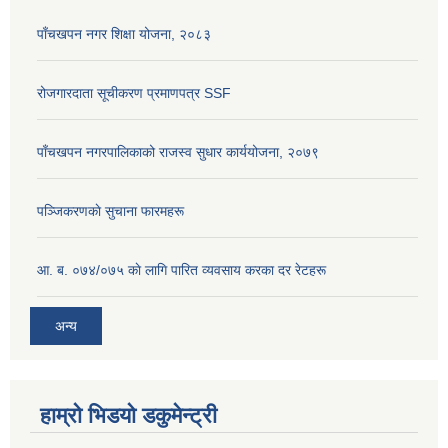
पाँचखपन नगर शिक्षा योजना, २०८३
रोजगारदाता सूचीकरण प्रमाणपत्र SSF
पाँचखपन नगरपालिकाको राजस्व सुधार कार्ययोजना, २०७९
पञ्जिकरणकाे सुचाना फारमहरू
आ. ब. ०७४/०७५ काे लागि पारित व्यवसाय करका दर रेटहरू
अन्य
हाम्रो भिडयो डकुमेन्ट्री