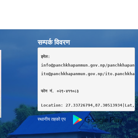
सम्पर्क विवरण
इमेल: 
info@panchkhapanmun.gov.np/panchkhapan.
ito@panchkhapanmun.gov.np/ito.panchkhap
फाेन नं. ०२९-४११०८३
Location: 27.33726794,87.30513934|Lat,L
स्थानीय तहको एप