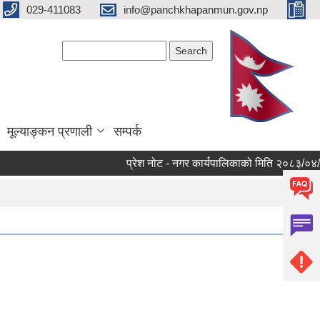
029-411083
info@panchkhapanmun.gov.np
Search form
Search
मूल्याङ्कन प्रणाली
सम्पर्क
प्रेश नोट - नगर कार्यपालिकाको मिति २०८३/०४/१२ को