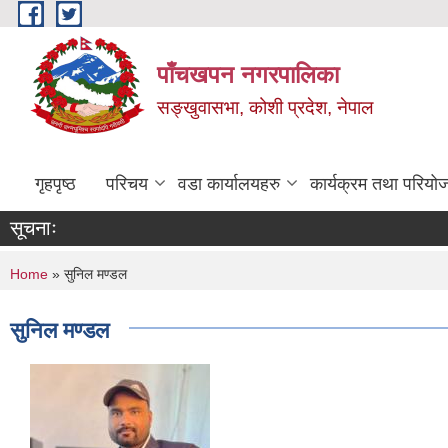
Skip to main content
पाँचखपन नगरपालिका
सङ्खु‍वासभा, कोशी प्रदेश, नेपाल
गृहपृष्ठ
परिचय
वडा कार्यालयहरु
कार्यक्रम तथा परियो
सूचनाः
You are here
Home
» सुनिल मण्डल
सुनिल मण्डल