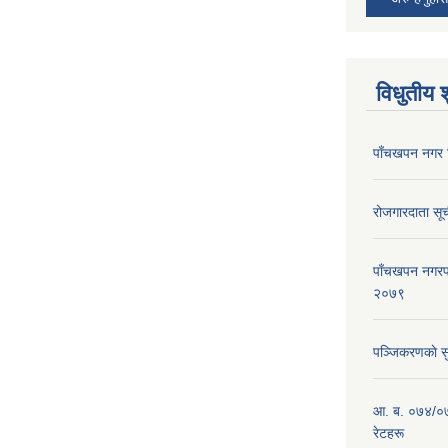
विधुतीय 
पाँचखपन नगर 
रोजगारदाता स
पाँचखपन नगरपा
२०७९
पञ्जिकरणकाे स
आ. ब. ०७४/०७
रेटहरू