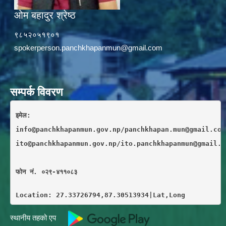
ओम बहादुर श्रेष्ठ
९८५२०५१९०१
spokerperson.panchkhapanmun@gmail.com
सम्पर्क विवरण
इमेल: 
info@panchkhapanmun.gov.np/panchkhapan.mun@gmail.com
ito@panchkhapanmun.gov.np/ito.panchkhapanmun@gmail.c
फाेन नं. ०२९-४११०८३
Location: 27.33726794,87.30513934|Lat,Long
स्थानीय तहको एप