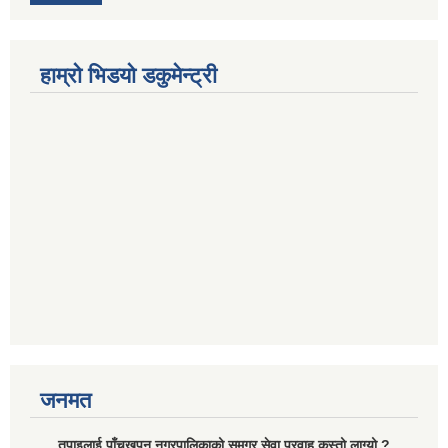
हाम्रो भिडयो डकुमेन्ट्री
जनमत
तपाइलाई पाँचखपन नगरपालिकाको समग्र सेवा प्रवाह कस्तो लाग्यो ?