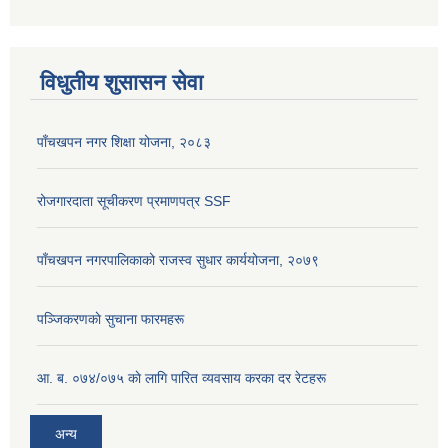
विधुतीय शुसासन सेवा
पाँचखपन नगर शिक्षा योजना, २०८३
रोजगारदाता सूचीकरण प्रमाणपत्र SSF
पाँचखपन नगरपालिकाको राजस्व सुधार कार्ययोजना, २०७९
पञ्जिकरणकाे सुचाना फारमहरू
आ. ब. ०७४/०७५ काे लागि पारित व्यवसाय करका दर रेटहरू
अन्य