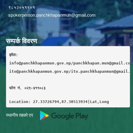
९८५२०५१९०१
spokerperson.panchkhapanmun@gmail.com
सम्पर्क विवरण
इमेल: 
info@panchkhapanmun.gov.np/panchkhapan.mun@gmail.com
ito@panchkhapanmun.gov.np/ito.panchkhapanmun@gmail.c
फाेन नं. ०२९-४११०८३
Location: 27.33726794,87.30513934|Lat,Long
स्थानीय तहको एप