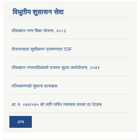
विधुतीय शुसासन सेवा
पाँचखपन नगर शिक्षा योजना, २०८३
रोजगारदाता सूचीकरण प्रमाणपत्र SSF
पाँचखपन नगरपालिकाको राजस्व सुधार कार्ययोजना, २०७९
पञ्जिकरणकाे सुचाना फारमहरू
आ. ब. ०७४/०७५ काे लागि पारित व्यवसाय करका दर रेटहरू
अन्य