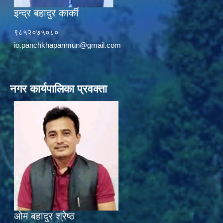
इन्द्र बहादुर कार्की
९८५२०७५०८०
io.panchkhapanmun@gmail.com
नगर कार्यपालिका प्रवक्ता
ओम बहादुर श्रेष्ठ