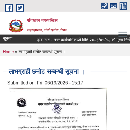
Skip to main content
पाँचखपन नगरपालिका
सङ्खु‍वासभा, कोशी प्रदेश, नेपाल
सूचनाः
प्रेश नोट - नगर कार्यपालिकाको मिति २०८३/०४/१२ को मुख्य निर्णयहरु
You are here
Home
» लाभग्राही छनोट सम्बन्धी सूचना ।
लाभग्राही छनोट सम्बन्धी सूचना ।
Submitted on:
Fri, 06/19/2026 - 15:17