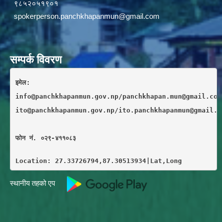
९८५२०५१९०१
spokerperson.panchkhapanmun@gmail.com
सम्पर्क विवरण
इमेल: 
info@panchkhapanmun.gov.np/panchkhapan.mun@gmail.com
ito@panchkhapanmun.gov.np/ito.panchkhapanmun@gmail.c
फाेन नं. ०२९-४११०८३
Location: 27.33726794,87.30513934|Lat,Long
स्थानीय तहको एप