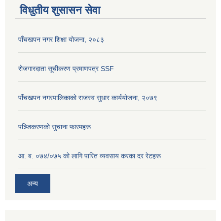
विधुतीय शुसासन सेवा
पाँचखपन नगर शिक्षा योजना, २०८३
रोजगारदाता सूचीकरण प्रमाणपत्र SSF
पाँचखपन नगरपालिकाको राजस्व सुधार कार्ययोजना, २०७९
पञ्जिकरणकाे सुचाना फारमहरू
आ. ब. ०७४/०७५ काे लागि पारित व्यवसाय करका दर रेटहरू
अन्य