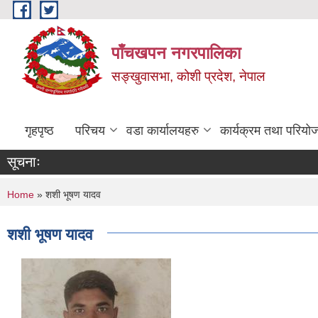
Skip to main content
पाँचखपन नगरपालिका
सङ्खु‍वासभा, कोशी प्रदेश, नेपाल
गृहपृष्ठ
परिचय
वडा कार्यालयहरु
कार्यक्रम तथा परियो
सूचनाः
You are here
Home
» शशी भूषण यादव
शशी भूषण यादव