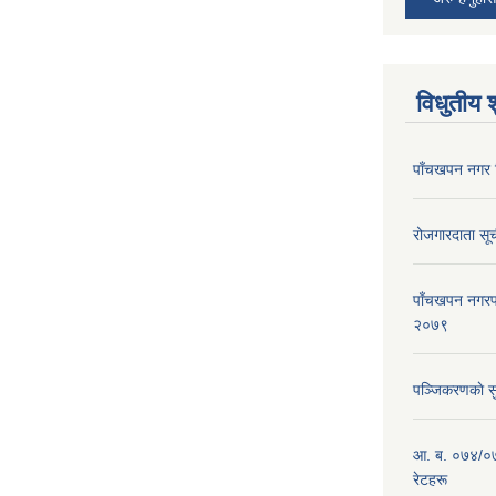
विधुतीय 
पाँचखपन नगर 
रोजगारदाता स
पाँचखपन नगरपा
२०७९
पञ्जिकरणकाे स
आ. ब. ०७४/०७
रेटहरू