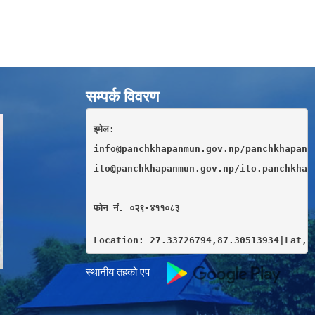
सम्पर्क विवरण
इमेल: 
info@panchkhapanmun.gov.np/panchkhapan.
ito@panchkhapanmun.gov.np/ito.panchkhap
फाेन नं. ०२९-४११०८३
Location: 27.33726794,87.30513934|Lat,L
स्थानीय तहको एप