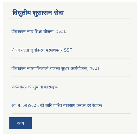
विधुतीय शुसासन सेवा
पाँचखपन नगर शिक्षा योजना, २०८३
रोजगारदाता सूचीकरण प्रमाणपत्र SSF
पाँचखपन नगरपालिकाको राजस्व सुधार कार्ययोजना, २०७९
पञ्जिकरणकाे सुचाना फारमहरू
आ. ब. ०७४/०७५ काे लागि पारित व्यवसाय करका दर रेटहरू
अन्य